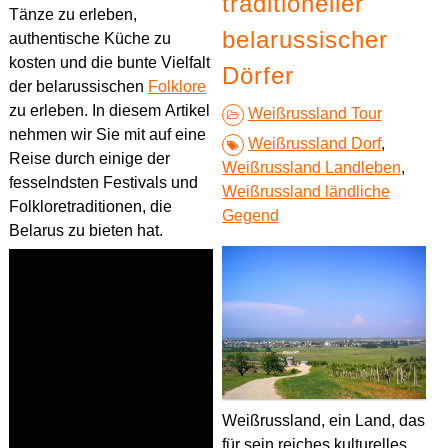
traditioneller
Tänze zu erleben,
belarussischer
authentische Küche zu
kosten und die bunte Vielfalt
Dörfer
der belarussischen
Folklore
zu erleben. In diesem Artikel
Weißrussland Tour
nehmen wir Sie mit auf eine
Weißrussland Dorf
,
Reise durch einige der
Weißrussland Landleben
,
fesselndsten Festivals und
Weißrussland ländliche
Folkloretraditionen, die
Gegend
Belarus zu bieten hat.
Weißrussland, ein Land, das
für sein reiches kulturelles