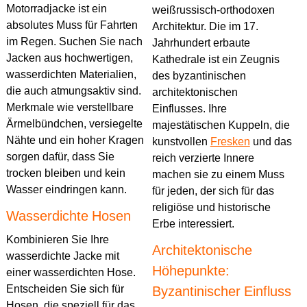
Motorradjacke ist ein
weißrussisch-orthodoxen
absolutes Muss für Fahrten
Architektur. Die im 17.
im Regen. Suchen Sie nach
Jahrhundert erbaute
Jacken aus hochwertigen,
Kathedrale ist ein Zeugnis
wasserdichten Materialien,
des byzantinischen
die auch atmungsaktiv sind.
architektonischen
Merkmale wie verstellbare
Einflusses. Ihre
Ärmelbündchen, versiegelte
majestätischen Kuppeln, die
Nähte und ein hoher Kragen
kunstvollen
Fresken
und das
sorgen dafür, dass Sie
reich verzierte Innere
trocken bleiben und kein
machen sie zu einem Muss
Wasser eindringen kann.
für jeden, der sich für das
religiöse und historische
Wasserdichte Hosen
Erbe interessiert.
Kombinieren Sie Ihre
Architektonische
wasserdichte Jacke mit
Höhepunkte:
einer wasserdichten Hose.
Entscheiden Sie sich für
Byzantinischer Einfluss
Hosen, die speziell für das