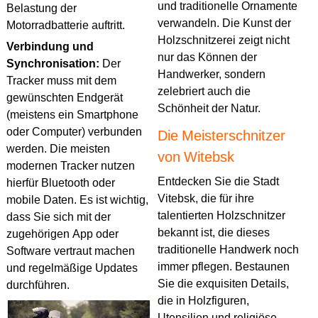
und traditionelle Ornamente
Belastung der
verwandeln. Die Kunst der
Motorradbatterie auftritt.
Holzschnitzerei zeigt nicht
Verbindung und
nur das Können der
Synchronisation:
Der
Handwerker, sondern
Tracker muss mit dem
zelebriert auch die
gewünschten Endgerät
Schönheit der Natur.
(meistens ein Smartphone
oder Computer) verbunden
Die Meisterschnitzer
werden. Die meisten
von Witebsk
modernen Tracker nutzen
Entdecken Sie die Stadt
hierfür Bluetooth oder
Vitebsk, die für ihre
mobile Daten. Es ist wichtig,
talentierten Holzschnitzer
dass Sie sich mit der
bekannt ist, die dieses
zugehörigen App oder
traditionelle Handwerk noch
Software vertraut machen
immer pflegen. Bestaunen
und regelmäßige Updates
Sie die exquisiten Details,
durchführen.
die in Holzfiguren,
Utensilien und religiöse