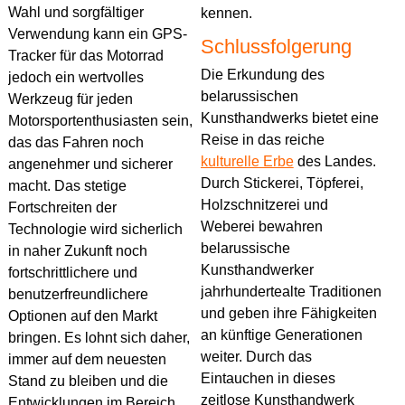
Wahl und sorgfältiger
kennen.
Verwendung kann ein GPS-
Schlussfolgerung
Tracker für das Motorrad
Die Erkundung des
jedoch ein wertvolles
belarussischen
Werkzeug für jeden
Kunsthandwerks bietet eine
Motorsportenthusiasten sein,
Reise in das reiche
das das Fahren noch
kulturelle Erbe
des Landes.
angenehmer und sicherer
Durch Stickerei, Töpferei,
macht. Das stetige
Holzschnitzerei und
Fortschreiten der
Weberei bewahren
Technologie wird sicherlich
belarussische
in naher Zukunft noch
Kunsthandwerker
fortschrittlichere und
jahrhundertealte Traditionen
benutzerfreundlichere
und geben ihre Fähigkeiten
Optionen auf den Markt
an künftige Generationen
bringen. Es lohnt sich daher,
weiter. Durch das
immer auf dem neuesten
Eintauchen in dieses
Stand zu bleiben und die
zeitlose Kunsthandwerk
Entwicklungen im Bereich