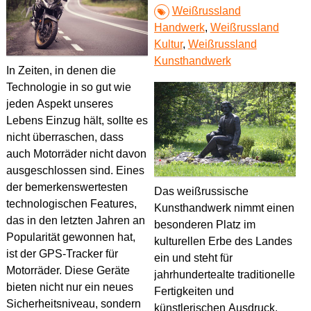
Weißrussland
Schlösser und Paläste
Handwerk
,
Weißrussland
Kultur
,
Weißrussland
Kunsthandwerk
In Zeiten, in denen die
Technologie in so gut wie
jeden Aspekt unseres
Lebens Einzug hält, sollte es
nicht überraschen, dass
auch Motorräder nicht davon
ausgeschlossen sind. Eines
der bemerkenswertesten
Das weißrussische
technologischen Features,
Kunsthandwerk nimmt einen
das in den letzten Jahren an
besonderen Platz im
Popularität gewonnen hat,
kulturellen Erbe des Landes
ist der GPS-Tracker für
ein und steht für
Motorräder. Diese Geräte
jahrhundertealte traditionelle
bieten nicht nur ein neues
Fertigkeiten und
Sicherheitsniveau, sondern
künstlerischen Ausdruck.