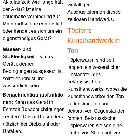
Akkulaufzeit: Wie lange hält
vielfältigen
der Akku? Ist eine
Ausdrucksformen dieses
dauerhafte Verbindung zur
zeitlosen Handwerks.
Motorradbatterie erforderlich
Töpfern:
oder handelt es sich um ein
eigenständiges Gerät?
Kunsthandwerk in
Ton
Wasser- und
Stoßfestigkeit:
Da das
Töpferwaren sind seit
Gerät externen
langem ein wesentlicher
Bedingungen ausgesetzt ist,
Bestandteil des
sollte es robust und
belarussischen
wasserdicht sein.
Kunsthandwerks, wobei die
Benachrichtigungsfunktio
Kunsthandwerker den Ton
nen:
Kann das Gerät in
zu funktionalen und
Echtzeit Benachrichtigungen
dekorativen Gegenständen
senden? Dies ist besonders
formen. Belarussische
nützlich bei Diebstahl oder
Töpferwaren weisen eine
Unfällen.
Reihe von Stilen auf, von