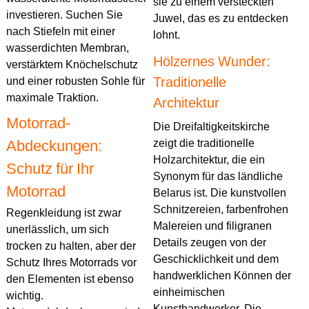
sie zu einem versteckten
investieren. Suchen Sie
Juwel, das es zu entdecken
nach Stiefeln mit einer
lohnt.
wasserdichten Membran,
Hölzernes Wunder:
verstärktem Knöchelschutz
Traditionelle
und einer robusten Sohle für
maximale Traktion.
Architektur
Motorrad-
Die Dreifaltigkeitskirche
Abdeckungen:
zeigt die traditionelle
Holzarchitektur, die ein
Schutz für Ihr
Synonym für das ländliche
Motorrad
Belarus ist. Die kunstvollen
Schnitzereien, farbenfrohen
Regenkleidung ist zwar
Malereien und filigranen
unerlässlich, um sich
Details zeugen von der
trocken zu halten, aber der
Geschicklichkeit und dem
Schutz Ihres Motorrads vor
handwerklichen Können der
den Elementen ist ebenso
einheimischen
wichtig.
Kunsthandwerker. Die