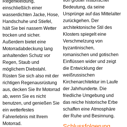
von großer historischer
Regenkleidung,
Bedeutung, da seine
einschließlich einer
Ursprünge auf das Mittelalter
wasserdichten Jacke, Hose,
zurückgehen. Der
Handschuhe und Stiefel,
architektonische Stil des
hält Sie bei nassem Wetter
Klosters spiegelt eine
trocken und sicher.
Verschmelzung von
Außerdem bietet eine
byzantinischen,
Motorradabdeckung lang
romanischen und gotischen
anhaltenden Schutz vor
Einflüssen wider und zeigt
Regen, Staub und
die Entwicklung der
möglichem Diebstahl.
weißrussischen
Rüsten Sie sich also mit der
Kirchenarchitektur im Laufe
richtigen Regenausrüstung
der Jahrhunderte. Die
aus, decken Sie Ihr Motorrad
friedliche Umgebung und
ab, wenn Sie es nicht
das reiche historische Erbe
benutzen, und genießen Sie
schaffen eine Atmosphäre
ein wetterfestes
der Ruhe und Besinnung.
Fahrerlebnis mit Ihrem
Motorrad.
Schlussfolgerung