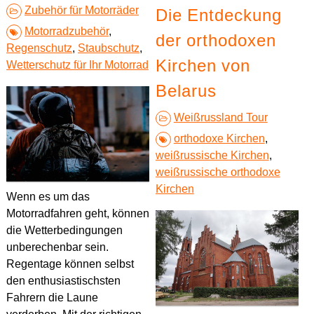
Zubehör für Motorräder
Die Entdeckung
Motorradzubehör
,
der orthodoxen
Regenschutz
,
Staubschutz
,
Kirchen von
Wetterschutz für Ihr Motorrad
Belarus
Weißrussland Tour
orthodoxe Kirchen
,
weißrussische Kirchen
,
weißrussische orthodoxe
Kirchen
Wenn es um das
Motorradfahren geht, können
die Wetterbedingungen
unberechenbar sein.
Regentage können selbst
den enthusiastischsten
Fahrern die Laune