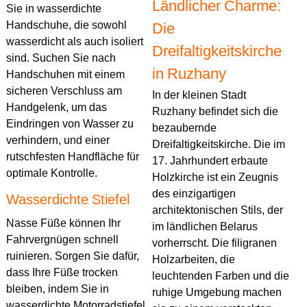
Ländlicher Charme:
Sie in wasserdichte
Handschuhe, die sowohl
Die
wasserdicht als auch isoliert
Dreifaltigkeitskirche
sind. Suchen Sie nach
in Ruzhany
Handschuhen mit einem
sicheren Verschluss am
In der kleinen Stadt
Handgelenk, um das
Ruzhany befindet sich die
Eindringen von Wasser zu
bezaubernde
verhindern, und einer
Dreifaltigkeitskirche. Die im
rutschfesten Handfläche für
17. Jahrhundert erbaute
optimale Kontrolle.
Holzkirche ist ein Zeugnis
des einzigartigen
Wasserdichte Stiefel
architektonischen Stils, der
Nasse Füße können Ihr
im ländlichen Belarus
Fahrvergnügen schnell
vorherrscht. Die filigranen
ruinieren. Sorgen Sie dafür,
Holzarbeiten, die
dass Ihre Füße trocken
leuchtenden Farben und die
bleiben, indem Sie in
ruhige Umgebung machen
wasserdichte Motorradstiefel