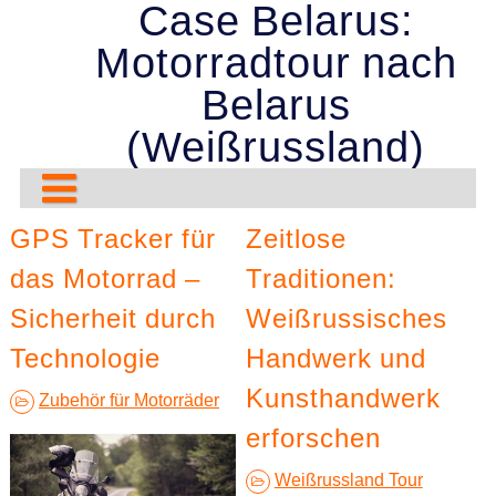
Case Belarus:
Skip
to
Motorradtour nach
content
Belarus
(Weißrussland)
Motorrad-Ratgeber
GPS Tracker für
Zeitlose
das Motorrad –
Motorrad-Tour
Ihr Motorrad wetterfest machen
Traditionen:
Sicherheit durch
Weißrussisches
Belarus: Kultur
Mit dem Motorrad durch die schottischen Highlands
Technologie
Handwerk und
Belarus: Kunst & Architektur
Deutschlands historische Routen auf einer Motorradtour
Lokale Traditionen
Kunsthandwerk
Zubehör für Motorräder
Historische Stätten auf einer Motorradtour entdecken
Erkundung traditioneller belarussischer Dörfer
Künstlerische Schätze
erforschen
Das ultimative europäische Abenteuer: Mit dem Motorrad
Traditionelle Köstlichkeiten
Museen und Gedenkstätten in Belarus
Weißrussland Tour
Natur
Architektur