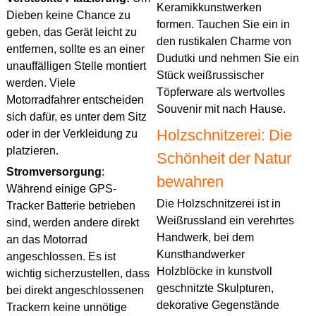
Keramikkunstwerken
Dieben keine Chance zu
formen. Tauchen Sie ein in
geben, das Gerät leicht zu
den rustikalen Charme von
entfernen, sollte es an einer
Dudutki und nehmen Sie ein
unauffälligen Stelle montiert
Stück weißrussischer
werden. Viele
Töpferware als wertvolles
Motorradfahrer entscheiden
Souvenir mit nach Hause.
sich dafür, es unter dem Sitz
Holzschnitzerei: Die
oder in der Verkleidung zu
platzieren.
Schönheit der Natur
Stromversorgung
:
bewahren
Während einige GPS-
Die Holzschnitzerei ist in
Tracker Batterie betrieben
Weißrussland ein verehrtes
sind, werden andere direkt
Handwerk, bei dem
an das Motorrad
Kunsthandwerker
angeschlossen. Es ist
Holzblöcke in kunstvoll
wichtig sicherzustellen, dass
geschnitzte Skulpturen,
bei direkt angeschlossenen
dekorative Gegenstände
Trackern keine unnötige