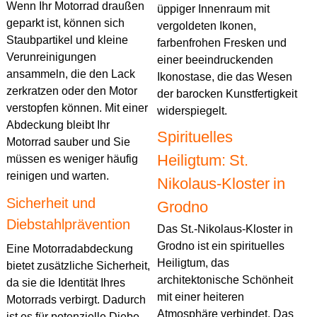
Wenn Ihr Motorrad draußen
üppiger Innenraum mit
geparkt ist, können sich
vergoldeten Ikonen,
Staubpartikel und kleine
farbenfrohen Fresken und
Verunreinigungen
einer beeindruckenden
ansammeln, die den Lack
Ikonostase, die das Wesen
zerkratzen oder den Motor
der barocken Kunstfertigkeit
verstopfen können. Mit einer
widerspiegelt.
Abdeckung bleibt Ihr
Spirituelles
Motorrad sauber und Sie
Heiligtum: St.
müssen es weniger häufig
reinigen und warten.
Nikolaus-Kloster in
Sicherheit und
Grodno
Diebstahlprävention
Das St.-Nikolaus-Kloster in
Grodno ist ein spirituelles
Eine Motorradabdeckung
Heiligtum, das
bietet zusätzliche Sicherheit,
architektonische Schönheit
da sie die Identität Ihres
mit einer heiteren
Motorrads verbirgt. Dadurch
Atmosphäre verbindet. Das
ist es für potenzielle Diebe